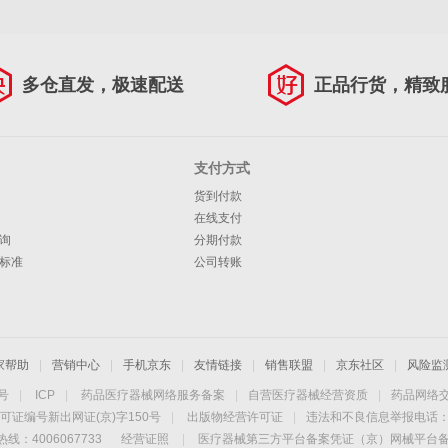
多仓直发，极速配送
正品行货，精致
支付方式
货到付款
在线支付
询
分期付款
标准
公司转账
家帮助
|
营销中心
|
手机京东
|
友情链接
|
销售联盟
|
京东社区
|
风险监
4号
|
ICP
|
药品医疗器械网络服务备案
|
自营医疗器械经营资质
|
药品网络
可证编号新出网证(京)字150号
|
出版物经营许可证
|
违法和不良信息举报电话：40
线：4006067733
经营证照
|
医疗器械第三方平台备案凭证（京）网械平台备字（