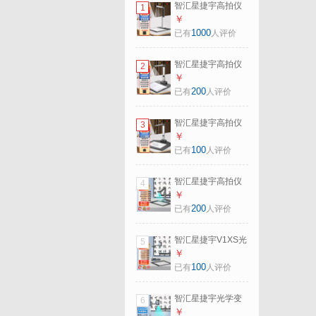
智汇星捷宇高拍仪
1
扫描仪1000万高清
￥
像素A4幅面
1000
已有
人评价
JY10DA便携文件快
速扫描仪自动连续
智汇星捷宇高拍仪
2
扫描 高速办公用 信
L10扫描仪自动连续
￥
创会员单位 支持国
扫描 高速办公用
200
已有
人评价
产系统JY10DA
1000万像素A4高清
票据文件拍摄仪自
智汇星捷宇高拍仪
3
动对焦 L10 1000万
L14扫描仪高速高清
￥
像素
1400万像素a3快速
100
已有
人评价
扫描仪自动连续扫
描 高速办公用便携
智汇星捷宇高拍仪
4
文件拍摄仪 L14
展台教学V12视频
￥
1400万像素A3
展台录课设备A3实
200
已有
人评价
物投影仪书法绘画
培训展示高清 V12
智汇星捷宇V1XS光
5
店长推荐
学变焦视频展台A3
￥
书法教学实物投影
100
已有
人评价
仪展示台高清录课
设备 V1XS直接电
智汇星捷宇光学变
6
视投影自带LCD屏
焦直播视频微课展
￥