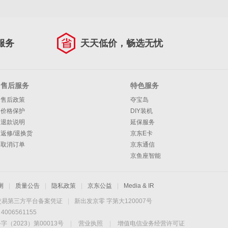
服务
天天低价，畅选无忧
售后服务
特色服务
售后政策
夺宝岛
价格保护
DIY装机
退款说明
延保服务
返修/退换货
京东E卡
取消订单
京东通信
京鱼座智能
测
|
质量公告
|
隐私政策
|
京东公益
|
Media & IR
交易第三方平台备案凭证
|
新出发京零 字第大120007号
06561155
2023）第00013号
|
营业执照
|
增值电信业务经营许可证