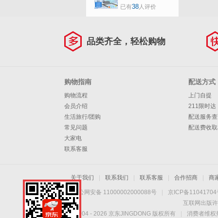
台1300万像素A3扫
38
已有
人评价
描V1X-4K高清书法
教学实物投影仪展
示台录课设备
品类齐全，轻松购物
购物指南
配送方式
购物流程
上门自提
会员介绍
211限时达
生活旅行/团购
配送服务查
常见问题
配送费收取
大家电
联系客服
关于我们
|
联系我们
|
联系客服
|
合作招商
|
商
京公网安备 11000002000088号
|
京ICP备1104170
互联网出版许
Copyright © 2004 -
2026
京东JINGDONG 版权所有
|
消费者维权热